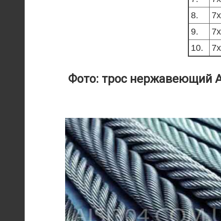
8.
7х
9.
7х
10.
7х
Фото: трос нержавеющий AI