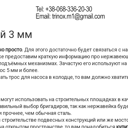
й 3 мм
но просто
. Для этого достаточно будет связаться с н
иже предоставим краткую информацию про нержавеющ
подъёмных механизмах. Зачастую его используют н
ос 5 мм и более.
ь трос для насоса в колодце, то вам должно хватить
могут использовать на строительных площадках в ка
авильный выбор бригадиров, так как нержавейка буд
и прочнее, чем обычная сталь.
строительстве подвесных конструкций или же мосто
на открытом пространстве, то вам понадобиться
купи