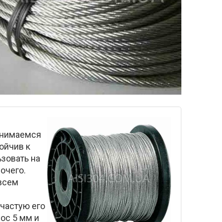
занимаемся
ойчив к
зовать на
очего.
всем
частую его
ос 5 мм и