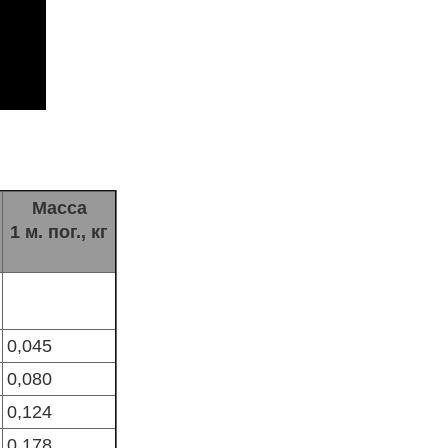
Масса
1 м. пог., кг
0,045
0,080
0,124
0,178