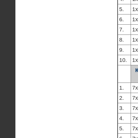
5.
1х
6.
1х
7.
1х
8.
1х
9.
1х
10.
1х
1.
7х
2.
7х
3.
7х
4.
7х
5.
7х