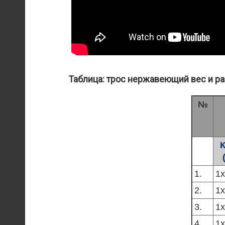
Таблица: трос нержавеющий вес и р
№
К
1.
1х
2.
1х
3.
1х
4.
1х