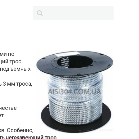
ами по
ий трос.
а подъемных
 3 мм троса,
честве
ет
в. Особенно,
ть нержавеющий трос
.