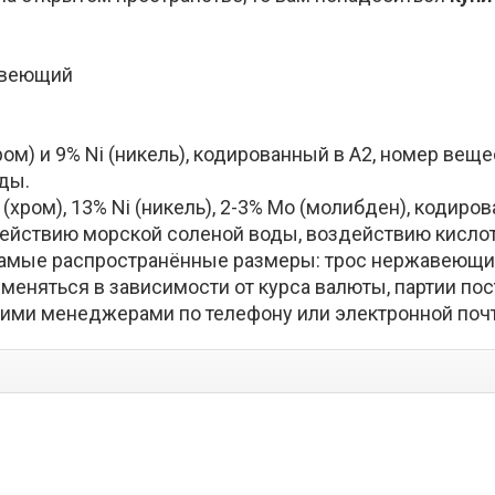
авеющий
хром) и 9% Ni (никель), кодированный в А2, номер вещ
ды.
 (хром), 13% Ni (никель), 2-3% Mo (молибден), кодиро
действию морской соленой воды, воздействию кислот
амые распространённые размеры: трос нержавеющий 1 
яться в зависимости от курса валюты, партии пост
шими менеджерами по телефону или электронной почт