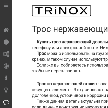
Трос нержавеющи
Главная
Труба круглая
Отводы
Отводы резьбовые
Кран шаровый
Моющие головки
нержавеющая
нержавеющие
Тройники
Затвор дисковый
Люки
Труба
Купить трос нержавеющий доволь
Труба
Переходы
резьбовые
Клапан обратный
Пробоотборники
телефону или электронной почте. Н
прямоугольная
нержавеющие
Ниппель
Трос
можно использовать на грузо
Фитинг
Фильтры
Диоптры
нержавеющая
Тройники
кранах. В таком случае используют тр
Муфты
Хомуты
Труба квадратная
нержавеющие
Если же вы собираетесь использоват
Резьбовуха
Резьбы
нержавеющая
чтобы не переплачивать.
Метизы
Крестовины
Краны
Сгоны
Уголок
нержавеющие
Ключ для муфты
Трос из нержавеющей стали
также 
нержавеющий
Заглушки
молочной
Заглушка
несущего элемента. Это довольно пр
Оборудование
резьбовые
Круг нержавеющий
эллиптическая
Паста травильная
долговечной, устойчивой к коррозии 
Контргайки
Также данная деталь актуальна при 
Лист нержавеющий
Резьбовое
Статьи
Трос
если данные конструкции находятся 
соединение