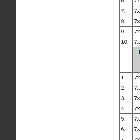
6.
7х
7.
7х
8.
7х
9.
7х
10.
7х
1.
7х
2.
7х
3.
7х
4.
7х
5.
7х
6.
7х
7.
7х