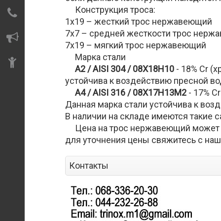
Американки
Проволока
Конструкция троса:
нержавеющие
Контакты
1х19 – жесткий трос нержавеющий
Соединение кламп
7х7 – средней жесткости трос нерж
Сотрудничество
CLAMP
7х19 – мягкий трос нержавеющий
нержавеющее
Марка стали
Отзывы
Фланцы
А2 / АISI 304 / 08Х18Н10
- 18% Cr (
нержавеющие
устойчива к воздействию пресной во
A4 / АISI 316 / 08Х17Н13М2
- 17% Cr
Шланговые
Данная марка стали устойчива к воз
надставки нержавеющие
В наличии на складе имеются такие с
Цена на трос нержавеющий может мен
для уточнения цены свяжитесь с на
Контакты