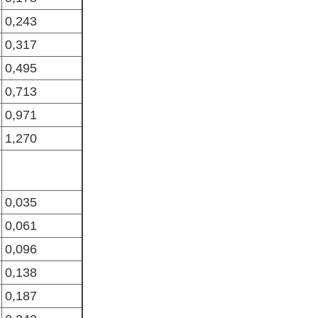
0,243
0,317
0,495
0,713
0,971
1,270
0,035
0,061
0,096
0,138
0,187