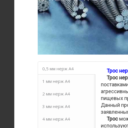
0,5 мм нерж А4
Трос не
Трос не
1 мм нерж А4
поставками
агрессивны
2 мм нерж А4
пищевых пр
Данный про
3 мм нерж А4
заявленны
Трос
мож
4 мм нерж А4
используют