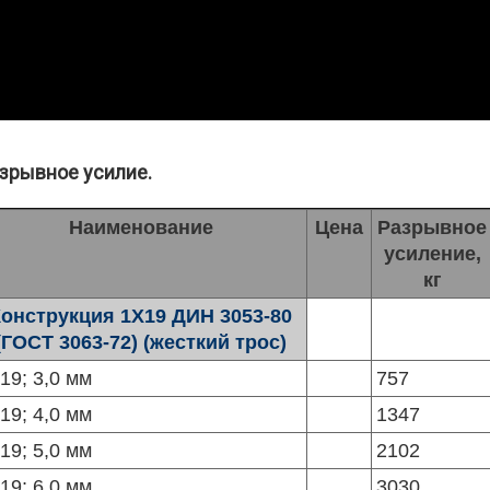
азрывное усилие.
Наименование
Цена
Разрывное
усиление,
кг
онструкция 1Х19 ДИН 3053-80
(ГОСТ 3063-72) (жесткий трос)
19; 3,0 мм
757
19; 4,0 мм
1347
19; 5,0 мм
2102
19; 6,0 мм
3030