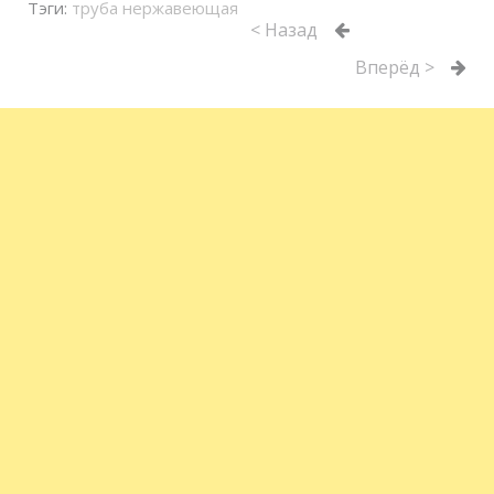
Тэги:
труба нержавеющая
< Назад
Вперёд >